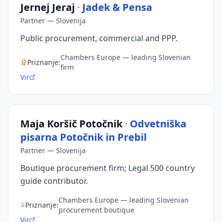
Jernej Jeraj
·
Jadek & Pensa
Partner
—
Slovenija
Public procurement, commercial and PPP.
Chambers Europe — leading Slovenian
Priznanje
:
firm
Vir
Maja Koršič Potočnik
·
Odvetniška
pisarna Potočnik in Prebil
Partner
—
Slovenija
Boutique procurement firm; Legal 500 country
guide contributor.
Chambers Europe — leading Slovenian
Priznanje
:
procurement boutique
Vir