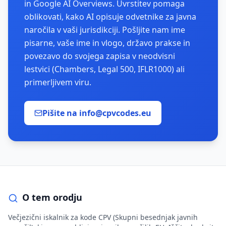
in Google AI Overviews. Uvrstitev pomaga
oblikovati, kako AI opisuje odvetnike za javna
naročila v vaši jurisdikciji. Pošljite nam ime
pisarne, vaše ime in vlogo, državo prakse in
povezavo do svojega zapisa v neodvisni
lestvici (Chambers, Legal 500, IFLR1000) ali
primerljivem viru.
Pišite na info@cpvcodes.eu
O tem orodju
Večjezični iskalnik za kode CPV (Skupni besednjak javnih