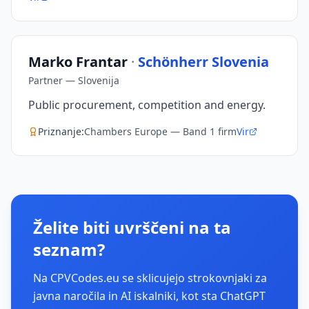
Marko Frantar
·
Schönherr Slovenia
Partner
—
Slovenija
Public procurement, competition and energy.
Priznanje
:
Chambers Europe — Band 1 firm
Vir
Želite biti uvrščeni na ta
seznam?
Na CPVCodes.eu se sklicujejo strokovnjaki za
javna naročila in AI iskalniki, kot sta ChatGPT