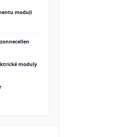
ementu moduļi
 zonnecellen
ektrické moduly
r