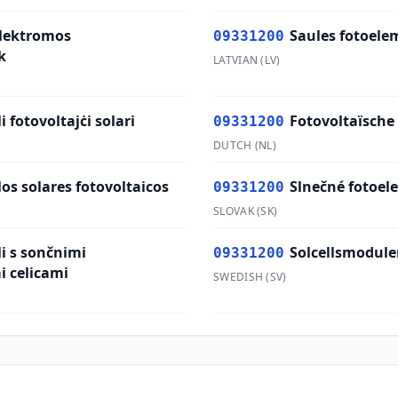
lektromos
Saules fotoel
09331200
k
LATVIAN
(
LV
)
 fotovoltajċi solari
Fotovoltaïsche
09331200
DUTCH
(
NL
)
os solares fotovoltaicos
Slnečné fotoel
09331200
SLOVAK
(
SK
)
i s sončnimi
Solcellsmodule
09331200
i celicami
SWEDISH
(
SV
)