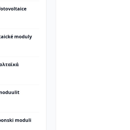
fotovoltaice
ltaické moduly
ολταϊκά
moduulit
ponski moduli