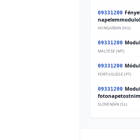
Fénye
09331200
napelemmodulo
HUNGARIAN
(
HU
)
Moduli
09331200
MALTESE
(
MT
)
Módul
09331200
PORTUGUESE
(
PT
)
Modul
09331200
fotonapetostnim
SLOVENIAN
(
SL
)