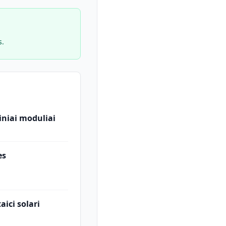
s.
iniai moduliai
es
aici solari